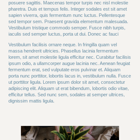
posuere sagittis. Maecenas tempor turpis nec nisl molestie
pharetra. Duis et tempus felis. Integer sodales est sit amet
sapien viverra, quis fermentum nunc luctus. Pellentesque
sed tempor sem. Praesent gravida elementum malesuada.
Vestibulum tristique commodo semper. Fusce nibh turpis,
iaculis sed semper luctus, porta ut dui. Donec ac fauci
Vestibulum facilisis ornare neque. In fringilla quam vel
massa hendrerit ultricies. Phasellus lacinia fermentum
lorem, sit amet molestie ligula efficitur nec. Curabitur facilisis
ipsum odio, a ullamcorper augue lacinia nec. Aenean feugiat
fermentum erat, sed vulputate eros pulvinar et. Aliquam
porta nunc porttitor, lobortis lacus in, vestibulum nulla. Fusce
ut porttitor ligula. Lorem ipsum dolor sit amet, consectetur
adipiscing elit. Aliquam ut erat bibendum, lobortis odio vitae,
efficitur tellus. Sed nunc sem, sodales at semper ultrices,
dignissim mattis ligula.